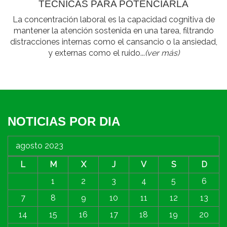
TÉCNICAS PARA POTENCIARLA
La concentración laboral es la capacidad cognitiva de
mantener la atención sostenida en una tarea, filtrando
distracciones internas como el cansancio o la ansiedad,
y externas como el ruido...
(ver más)
NOTICIAS POR DIA
agosto 2023
L
M
X
J
V
S
D
1
2
3
4
5
6
7
8
9
10
11
12
13
14
15
16
17
18
19
20