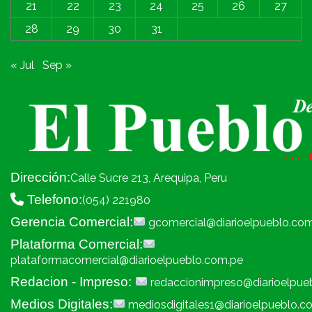
21
22
23
24
25
26
27
28
29
30
31
« Jul
Sep »
Dirección:
Calle Sucre 213, Arequipa, Peru
Telefono:
(054) 221980
Gerencia Comercial:
gcomercial@diarioelpueblo.co
Plataforma Comercial:
plataformacomercial@diarioelpueblo.com.pe
Redacion - Impreso:
redaccionimpreso@diarioelpue
Medios Digitales:
mediosdigitales1@diarioelpueblo.c