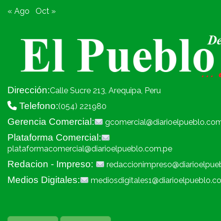
« Ago
Oct »
Dirección:
Calle Sucre 213, Arequipa, Peru
Telefono:
(054) 221980
Gerencia Comercial:
gcomercial@diarioelpueblo.co
Plataforma Comercial:
plataformacomercial@diarioelpueblo.com.pe
Redacion - Impreso:
redaccionimpreso@diarioelpue
Medios Digitales:
mediosdigitales1@diarioelpueblo.c