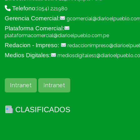
Telefono:
(054) 221980
Gerencia Comercial:
gcomercial@diarioelpueblo.co
Plataforma Comercial:
plataformacomercial@diarioelpueblo.com.pe
Redacion - Impreso:
redaccionimpreso@diarioelpue
Medios Digitales:
mediosdigitales1@diarioelpueblo.c
Intranet
Intranet
CLASIFICADOS