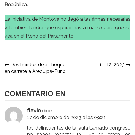
República.
La iniciativa de Montoya no llegó a las firmas necesarias
y también tendrá que esperar hasta marzo para que se
vea en el Pleno del Parlamento.
Navegación
Dos heridos deja choque
16-12-2023
en carretera Arequipa-Puno
de
entradas
COMENTARIO EN
flavio
dice:
17 de diciembre de 2023 a las 09:21
los delincuentes de la jaula llamado congreso
no saben repectar la LEY se creen los