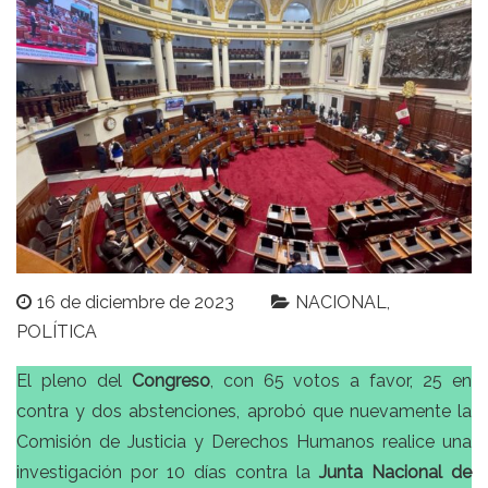
16 de diciembre de 2023
NACIONAL
POLÍTICA
El pleno del
Congreso
, con 65 votos a favor, 25 en
contra y dos abstenciones, aprobó que nuevamente la
Comisión de Justicia y Derechos Humanos realice una
investigación por 10 días contra la
Junta Nacional de