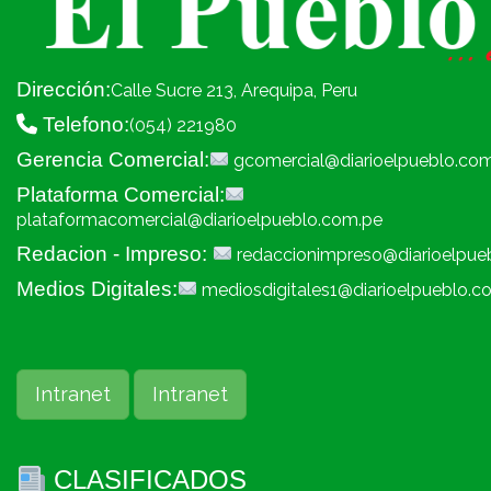
Dirección:
Calle Sucre 213, Arequipa, Peru
Telefono:
(054) 221980
Gerencia Comercial:
gcomercial@diarioelpueblo.co
Plataforma Comercial:
plataformacomercial@diarioelpueblo.com.pe
Redacion - Impreso:
redaccionimpreso@diarioelpue
Medios Digitales:
mediosdigitales1@diarioelpueblo.c
Intranet
Intranet
CLASIFICADOS