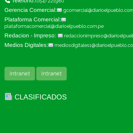
Telefono:
(054) 221980
Gerencia Comercial:
gcomercial@diarioelpueblo.co
Plataforma Comercial:
plataformacomercial@diarioelpueblo.com.pe
Redacion - Impreso:
redaccionimpreso@diarioelpue
Medios Digitales:
mediosdigitales1@diarioelpueblo.c
Intranet
Intranet
CLASIFICADOS