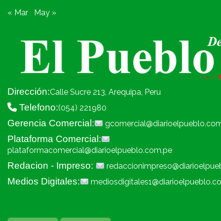
« Mar
May »
Dirección:
Calle Sucre 213, Arequipa, Peru
Telefono:
(054) 221980
Gerencia Comercial:
gcomercial@diarioelpueblo.co
Plataforma Comercial:
plataformacomercial@diarioelpueblo.com.pe
Redacion - Impreso:
redaccionimpreso@diarioelpue
Medios Digitales:
mediosdigitales1@diarioelpueblo.c