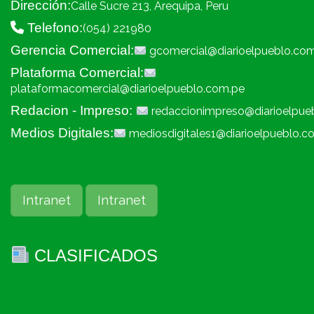
Dirección:
Calle Sucre 213, Arequipa, Peru
Telefono:
(054) 221980
Gerencia Comercial:
gcomercial@diarioelpueblo.co
Plataforma Comercial:
plataformacomercial@diarioelpueblo.com.pe
Redacion - Impreso:
redaccionimpreso@diarioelpue
Medios Digitales:
mediosdigitales1@diarioelpueblo.c
Intranet
Intranet
CLASIFICADOS