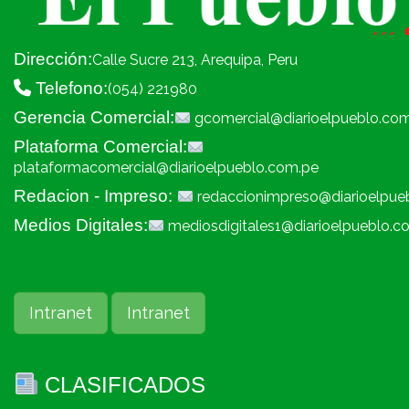
Dirección:
Calle Sucre 213, Arequipa, Peru
Telefono:
(054) 221980
Gerencia Comercial:
gcomercial@diarioelpueblo.co
Plataforma Comercial:
plataformacomercial@diarioelpueblo.com.pe
Redacion - Impreso:
redaccionimpreso@diarioelpue
Medios Digitales:
mediosdigitales1@diarioelpueblo.c
Intranet
Intranet
CLASIFICADOS