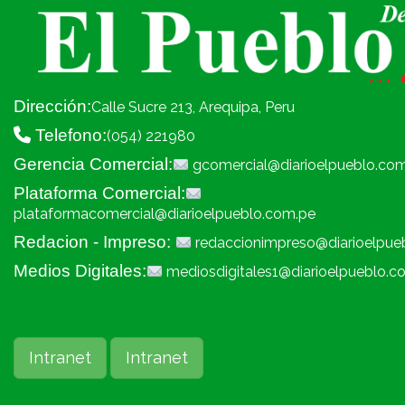
Dirección:
Calle Sucre 213, Arequipa, Peru
Telefono:
(054) 221980
Gerencia Comercial:
gcomercial@diarioelpueblo.co
Plataforma Comercial:
plataformacomercial@diarioelpueblo.com.pe
Redacion - Impreso:
redaccionimpreso@diarioelpue
Medios Digitales:
mediosdigitales1@diarioelpueblo.c
Intranet
Intranet