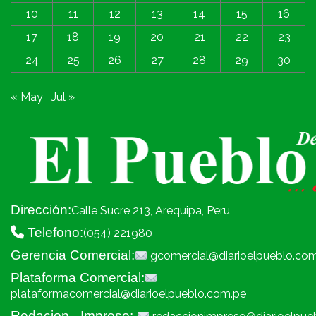
10
11
12
13
14
15
16
17
18
19
20
21
22
23
24
25
26
27
28
29
30
« May
Jul »
Dirección:
Calle Sucre 213, Arequipa, Peru
Telefono:
(054) 221980
Gerencia Comercial:
gcomercial@diarioelpueblo.co
Plataforma Comercial:
plataformacomercial@diarioelpueblo.com.pe
Redacion - Impreso: