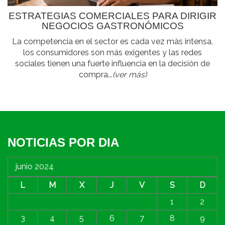
ESTRATEGIAS COMERCIALES PARA DIRIGIR
NEGOCIOS GASTRONÓMICOS
La competencia en el sector es cada vez más intensa,
los consumidores son más exigentes y las redes
sociales tienen una fuerte influencia en la decisión de
compra...
(ver más)
NOTICIAS POR DIA
junio 2024
L
M
X
J
V
S
D
1
2
3
4
5
6
7
8
9