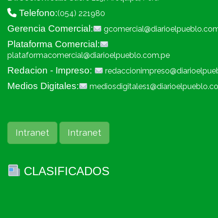
Telefono:
(054) 221980
Gerencia Comercial:
gcomercial@diarioelpueblo.co
Plataforma Comercial:
plataformacomercial@diarioelpueblo.com.pe
Redacion - Impreso:
redaccionimpreso@diarioelpue
Medios Digitales:
mediosdigitales1@diarioelpueblo.c
Intranet
Intranet
CLASIFICADOS