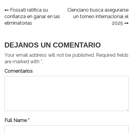
Navegación
Fossati ratifica su
Cienciano busca asegurarse
confianza en ganar en las
un torneo internacional el
de
eliminatorias
2025
entradas
DEJANOS UN COMENTARIO
Your email address will not be published. Required fields
are marked with *.
Comentarios
Full Name *