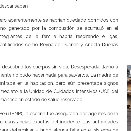
 descansaban.
o, pero aparentemente se habrían quedado dormidos con
ono generado por la combustión se acumuló en el
tegrantes de la familia habría respirando el gas,
 identificados como Reynaldo Dueñas y Ángela Dueñas
n, descubrió los cuerpos sin vida. Desesperada, llamó a
emente no pudo hacer nada para salvarlos. La madre de
contraba en la habitación, pero aún presentaba signos
nmediato a la Unidad de Cuidados Intensivos (UCI) del
rmanece en estado de salud reservado.
l Perú (PNP), la escena fue asegurada por agentes de la
circunstancias exactas del incidente. Las autoridades
 para determinar si hubo alguna falla en el sistema de