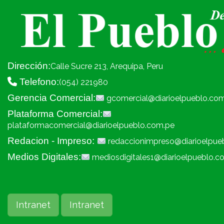
Dirección:
Calle Sucre 213, Arequipa, Peru
Telefono:
(054) 221980
Gerencia Comercial:
gcomercial@diarioelpueblo.co
Plataforma Comercial:
plataformacomercial@diarioelpueblo.com.pe
Redacion - Impreso:
redaccionimpreso@diarioelpue
Medios Digitales:
mediosdigitales1@diarioelpueblo.c
Intranet
Intranet