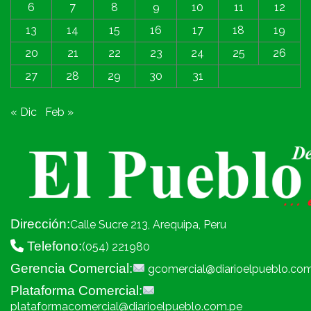
6
7
8
9
10
11
12
13
14
15
16
17
18
19
20
21
22
23
24
25
26
27
28
29
30
31
« Dic
Feb »
Dirección:
Calle Sucre 213, Arequipa, Peru
Telefono:
(054) 221980
Gerencia Comercial:
gcomercial@diarioelpueblo.co
Plataforma Comercial:
plataformacomercial@diarioelpueblo.com.pe