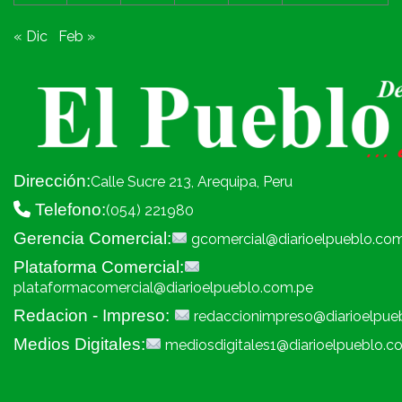
« Dic
Feb »
Dirección:
Calle Sucre 213, Arequipa, Peru
Telefono:
(054) 221980
Gerencia Comercial:
gcomercial@diarioelpueblo.co
Plataforma Comercial:
plataformacomercial@diarioelpueblo.com.pe
Redacion - Impreso:
redaccionimpreso@diarioelpue
Medios Digitales:
mediosdigitales1@diarioelpueblo.c