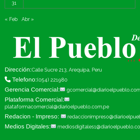
31
« Feb
Abr »
Dirección:
Calle Sucre 213, Arequipa, Peru
Telefono:
(054) 221980
Gerencia Comercial:
gcomercial@diarioelpueblo.co
Plataforma Comercial:
plataformacomercial@diarioelpueblo.com.pe
Redacion - Impreso:
redaccionimpreso@diarioelpue
Medios Digitales:
mediosdigitales1@diarioelpueblo.c