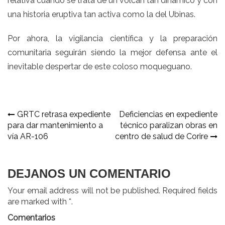
relativa cuando se trata de un volcán tan dinámico y con
una historia eruptiva tan activa como la del Ubinas.
Por ahora, la vigilancia científica y la preparación
comunitaria seguirán siendo la mejor defensa ante el
inevitable despertar de este coloso moqueguano.
Navegación
GRTC retrasa expediente
Deficiencias en expediente
para dar mantenimiento a
técnico paralizan obras en
de
vía AR-106
centro de salud de Corire
entradas
DEJANOS UN COMENTARIO
Your email address will not be published. Required fields
are marked with *.
Comentarios