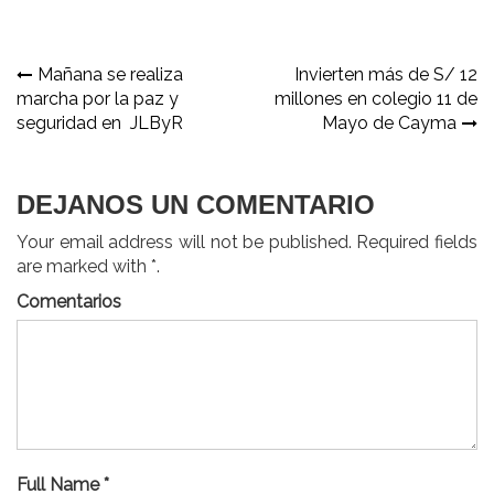
Navegación
Mañana se realiza
Invierten más de S/ 12
marcha por la paz y
millones en colegio 11 de
de
seguridad en JLByR
Mayo de Cayma
entradas
DEJANOS UN COMENTARIO
Your email address will not be published. Required fields
are marked with *.
Comentarios
Full Name *