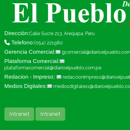
Dirección:
Calle Sucre 213, Arequipa, Peru
Telefono:
(054) 221980
Gerencia Comercial:
gcomercial@diarioelpueblo.co
Plataforma Comercial:
plataformacomercial@diarioelpueblo.com.pe
Redacion - Impreso:
redaccionimpreso@diarioelpue
Medios Digitales:
mediosdigitales1@diarioelpueblo.c
Intranet
Intranet