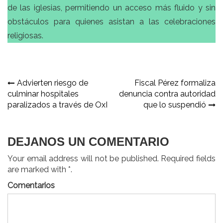
de las iglesias, permitiendo un acceso más fluido y sin
obstáculos para quienes asistan a las celebraciones
religiosas.
Navegación
Advierten riesgo de
Fiscal Pérez formaliza
culminar hospitales
denuncia contra autoridad
de
paralizados a través de OxI
que lo suspendió
entradas
DEJANOS UN COMENTARIO
Your email address will not be published. Required fields
are marked with *.
Comentarios