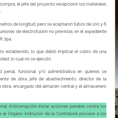
 compra, el jefe del proyecto recepcionó los materiales
.
 metros de longitud, pero se aceptaron tubos de 100 y 6
r uniones de electrofusión no previstas en el expediente
16 394.
zo establecido, lo que debió implicar el cobro de una
dad, lo cual no se ejecutó.
ad penal, funcional y/o administrativa en quienes se
nte de obra, jefe de abastecimiento, director de la
de obra, encargado del almacén central y el almacenero
nal Anticorrupción iniciar acciones penales contra los
el Órgano Instructor de la Contraloría procese a los