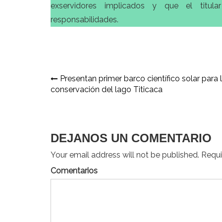
exservidores implicados y que el titul
responsabilidades.
Navegación
Presentan primer barco científico solar para 
conservación del lago Titicaca
de
entradas
DEJANOS UN COMENTARIO
Your email address will not be published. Requir
Comentarios