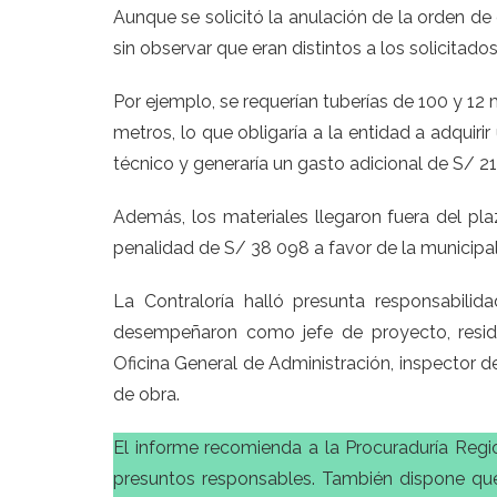
Aunque se solicitó la anulación de la orden de
sin observar que eran distintos a los solicitados
Por ejemplo, se requerían tuberías de 100 y 12
metros, lo que obligaría a la entidad a adquiri
técnico y generaría un gasto adicional de S/ 2
Además, los materiales llegaron fuera del pla
penalidad de S/ 38 098 a favor de la municipali
La Contraloría halló presunta responsabilid
desempeñaron como jefe de proyecto, reside
Oficina General de Administración, inspector 
de obra.
El informe recomienda a la Procuraduría Regio
presuntos responsables. También dispone que 