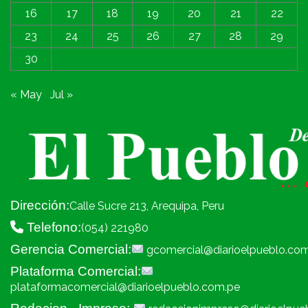
16
17
18
19
20
21
22
23
24
25
26
27
28
29
30
« May
Jul »
Dirección:
Calle Sucre 213, Arequipa, Peru
Telefono:
(054) 221980
Gerencia Comercial:
gcomercial@diarioelpueblo.co
Plataforma Comercial:
plataformacomercial@diarioelpueblo.com.pe