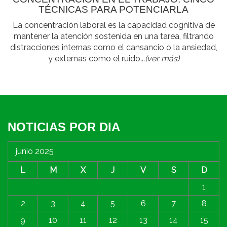
TÉCNICAS PARA POTENCIARLA
La concentración laboral es la capacidad cognitiva de
mantener la atención sostenida en una tarea, filtrando
distracciones internas como el cansancio o la ansiedad,
y externas como el ruido...
(ver más)
NOTICIAS POR DIA
junio 2025
L
M
X
J
V
S
D
1
2
3
4
5
6
7
8
9
10
11
12
13
14
15