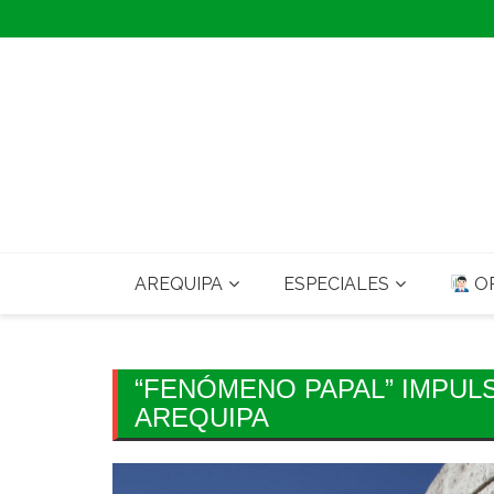
Skip
to
content
AREQUIPA
ESPECIALES
OP
“FENÓMENO PAPAL” IMPULS
AREQUIPA