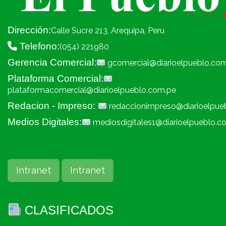
Dirección:
Calle Sucre 213, Arequipa, Peru
Telefono:
(054) 221980
Gerencia Comercial:
gcomercial@diarioelpueblo.co
Plataforma Comercial:
plataformacomercial@diarioelpueblo.com.pe
Redacion - Impreso:
redaccionimpreso@diarioelpue
Medios Digitales:
mediosdigitales1@diarioelpueblo.c
Intranet
Intranet
CLASIFICADOS