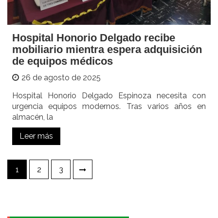
Hospital Honorio Delgado recibe
mobiliario mientra espera adquisición
de equipos médicos
26 de agosto de 2025
Hospital Honorio Delgado Espinoza necesita con
urgencia equipos modernos. Tras varios años en
almacén, la
Leer más
Paginación
1
2
3
de
entradas