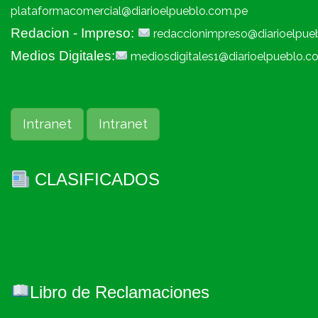
plataformacomercial@diarioelpueblo.com.pe
Redacion - Impreso:
redaccionimpreso@diarioelpue
Medios Digitales:
mediosdigitales1@diarioelpueblo.c
Intranet
Intranet
CLASIFICADOS
Libro de Reclamaciones