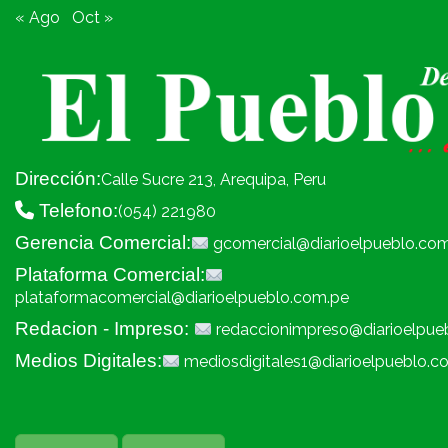
« Ago
Oct »
Dirección:
Calle Sucre 213, Arequipa, Peru
Telefono:
(054) 221980
Gerencia Comercial:
gcomercial@diarioelpueblo.co
Plataforma Comercial:
plataformacomercial@diarioelpueblo.com.pe
Redacion - Impreso:
redaccionimpreso@diarioelpue
Medios Digitales:
mediosdigitales1@diarioelpueblo.c