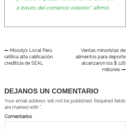
a través del comercio exterior”, afirmó.
Navegación
Moody’s Local Perú
Ventas minoristas de
ratifica alta calificación
alimentos para deporte
de
crediticia de SEAL
alcanzaron los $ 126
entradas
millones
DEJANOS UN COMENTARIO
Your email address will not be published. Required fields
are marked with *.
Comentarios