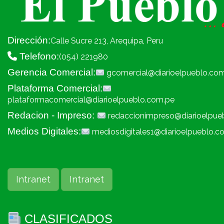
Dirección:
Calle Sucre 213, Arequipa, Peru
Telefono:
(054) 221980
Gerencia Comercial:
gcomercial@diarioelpueblo.co
Plataforma Comercial:
plataformacomercial@diarioelpueblo.com.pe
Redacion - Impreso:
redaccionimpreso@diarioelpue
Medios Digitales:
mediosdigitales1@diarioelpueblo.c
Intranet
Intranet
CLASIFICADOS