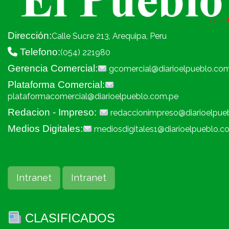
Dirección:
Calle Sucre 213, Arequipa, Peru
Telefono:
(054) 221980
Gerencia Comercial:
gcomercial@diarioelpueblo.co
Plataforma Comercial:
plataformacomercial@diarioelpueblo.com.pe
Redacion - Impreso:
redaccionimpreso@diarioelpue
Medios Digitales:
mediosdigitales1@diarioelpueblo.c
Intranet
Intranet
CLASIFICADOS