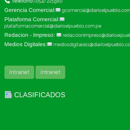
Telefono:
(054) 221980
Gerencia Comercial:
gcomercial@diarioelpueblo.co
Plataforma Comercial:
plataformacomercial@diarioelpueblo.com.pe
Redacion - Impreso:
redaccionimpreso@diarioelpue
Medios Digitales:
mediosdigitales1@diarioelpueblo.c
Intranet
Intranet
CLASIFICADOS