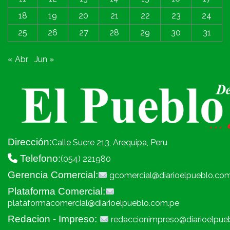
18
19
20
21
22
23
24
25
26
27
28
29
30
31
« Abr
Jun »
Dirección:
Calle Sucre 213, Arequipa, Peru
Telefono:
(054) 221980
Gerencia Comercial:
gcomercial@diarioelpueblo.co
Plataforma Comercial:
plataformacomercial@diarioelpueblo.com.pe
Redacion - Impreso:
redaccionimpreso@diarioelpue