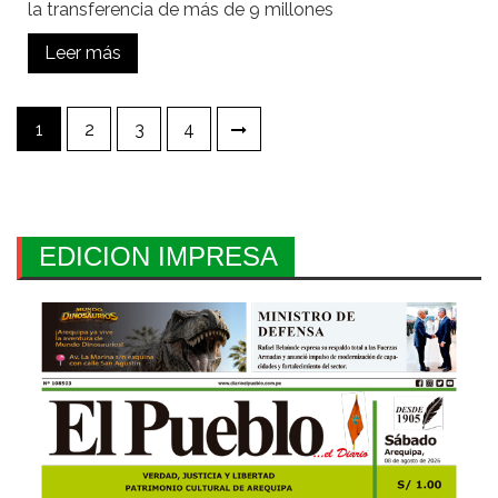
la transferencia de más de 9 millones
Leer más
Paginación
1
2
3
4
de
entradas
EDICION IMPRESA