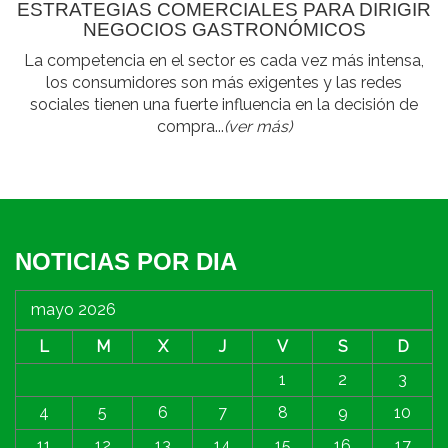
ESTRATEGIAS COMERCIALES PARA DIRIGIR
NEGOCIOS GASTRONÓMICOS
La competencia en el sector es cada vez más intensa,
los consumidores son más exigentes y las redes
sociales tienen una fuerte influencia en la decisión de
compra...
(ver más)
NOTICIAS POR DIA
mayo 2026
L
M
X
J
V
S
D
1
2
3
4
5
6
7
8
9
10
11
12
13
14
15
16
17