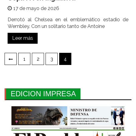
17 de mayo de 2026
Derrotó al Chelsea en el emblemático estadio de
Wembley. Con un solitario tanto de Antoine
Leer más
Paginación
1
2
3
4
de
entradas
EDICION IMPRESA