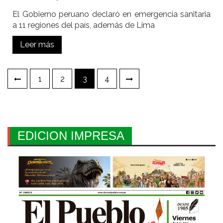
El Gobierno peruano declaró en emergencia sanitaria
a 11 regiones del país, además de Lima
Leer más
Paginación
1
2
3
4
de
entradas
EDICION IMPRESA