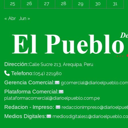
25
26
27
28
29
30
31
« Abr
Jun »
Dirección:
Calle Sucre 213, Arequipa, Peru
Telefono:
(054) 221980
Gerencia Comercial:
gcomercial@diarioelpueblo.co
Plataforma Comercial:
plataformacomercial@diarioelpueblo.com.pe
Redacion - Impreso:
redaccionimpreso@diarioelpue
Medios Digitales:
mediosdigitales1@diarioelpueblo.c