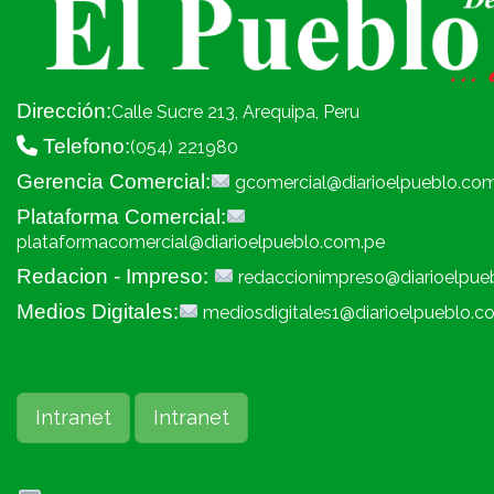
Dirección:
Calle Sucre 213, Arequipa, Peru
Telefono:
(054) 221980
Gerencia Comercial:
gcomercial@diarioelpueblo.co
Plataforma Comercial:
plataformacomercial@diarioelpueblo.com.pe
Redacion - Impreso:
redaccionimpreso@diarioelpue
Medios Digitales:
mediosdigitales1@diarioelpueblo.c
Intranet
Intranet