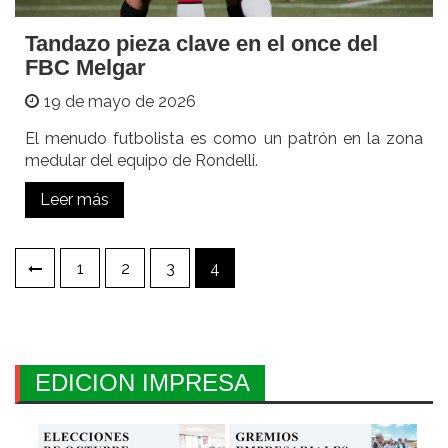
Tandazo pieza clave en el once del
FBC Melgar
19 de mayo de 2026
El menudo futbolista es como un patrón en la zona
medular del equipo de Rondelli.
Leer más
Paginación
1
2
3
4
de
entradas
EDICION IMPRESA