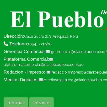
Dirección:
Calle Sucre 213, Arequipa, Peru
Telefono:
(054) 221980
Gerencia Comercial:
gcomercial@diarioelpueblo.co
Plataforma Comercial:
plataformacomercial@diarioelpueblo.com.pe
Redacion - Impreso:
redaccionimpreso@diarioelpue
Medios Digitales:
mediosdigitales1@diarioelpueblo.c
Intranet
Intranet