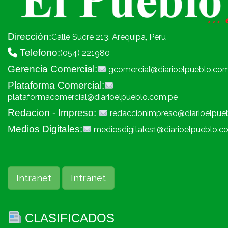
Dirección:
Calle Sucre 213, Arequipa, Peru
Telefono:
(054) 221980
Gerencia Comercial:
gcomercial@diarioelpueblo.co
Plataforma Comercial:
plataformacomercial@diarioelpueblo.com.pe
Redacion - Impreso:
redaccionimpreso@diarioelpue
Medios Digitales:
mediosdigitales1@diarioelpueblo.c
Intranet
Intranet
CLASIFICADOS