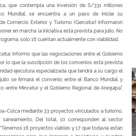
olca, que contempla una inversión de S/331 millones
o Mundial, se encuentra a un paso de iniciar su
de Comercio Exterior y Turismo (Gercetur) informaron
oner en marcha la iniciativa está prevista para julio. No
programa, solo 16 cuentan actualmente con viabilidad.
rcetur, informó que las negociaciones entre el Gobierno
r lo que la suscripción de los convenios está prevista
nidad ejecutora especializada que tendrá a su cargo el
ulio se firmará el convenio entre el Banco Mundial y
co entre Mincetur y el Gobierno Regional de Arequipa”,
uipa–Colca mediante 33 proyectos vinculados a turismo,
y saneamiento. Del total, 10 corresponden al sector
te. “Tenemos 16 proyectos viables y 17 que todavía están