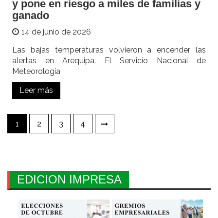
y pone en riesgo a miles de familias y
ganado
14 de junio de 2026
Las bajas temperaturas volvieron a encender las
alertas en Arequipa. El Servicio Nacional de
Meteorología
Leer más
Paginación
1
2
3
4
de
entradas
EDICION IMPRESA