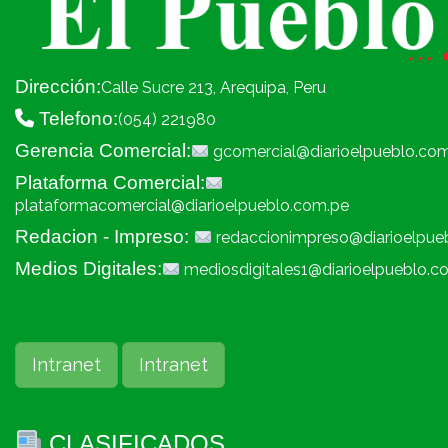
Dirección:
Calle Sucre 213, Arequipa, Peru
Telefono:
(054) 221980
Gerencia Comercial:
gcomercial@diarioelpueblo.co
Plataforma Comercial:
plataformacomercial@diarioelpueblo.com.pe
Redacion - Impreso:
redaccionimpreso@diarioelpue
Medios Digitales:
mediosdigitales1@diarioelpueblo.c
Intranet
Intranet
CLASIFICADOS