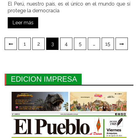
El Perú, nuestro país, es el único en el mundo que sí
protege la democracia
Leer más
Paginación
1
2
3
4
5
…
15
de
entradas
EDICION IMPRESA