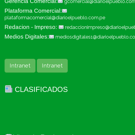
Gerencia Comercial:
gcomercial@diarioelpueblo.co
Plataforma Comercial:
plataformacomercial@diarioelpueblo.com.pe
Redacion - Impreso:
redaccionimpreso@diarioelpue
Medios Digitales:
mediosdigitales1@diarioelpueblo.c
Intranet
Intranet
CLASIFICADOS