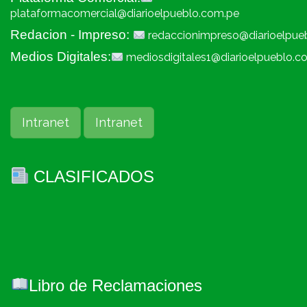
plataformacomercial@diarioelpueblo.com.pe
Redacion - Impreso:
redaccionimpreso@diarioelpue
Medios Digitales:
mediosdigitales1@diarioelpueblo.c
Intranet
Intranet
CLASIFICADOS
Libro de Reclamaciones