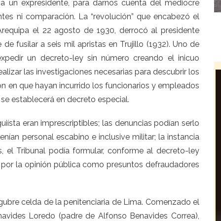
a un expresidente, para darnos cuenta del mediocre
entes ni comparación. La “revolución” que encabezó el
requipa el 22 agosto de 1930, derrocó al presidente
e fusilar a seis mil apristas en Trujillo (1932). Uno de
expedir un decreto-ley sin número creando el inicuo
alizar las investigaciones necesarias para descubrir los
ón en que hayan incurrido los funcionarios y empleados
se establecerá en decreto especial.
iísta eran imprescriptibles; las denuncias podían serlo
nían personal escabino e inclusive militar; la instancia
ás, el Tribunal podía formular, conforme al decreto-ley
s por la opinión pública como presuntos defraudadores
úgubre celda de la penitenciaria de Lima. Comenzado el
navides Loredo (padre de Alfonso Benavides Correa),