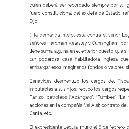
quien deberá ser recordado siempre por su gra
fuero constitucional del ex-Jefe de Estado; re
Dijo:
“… la demanda interpuesta contra el señor Leg
señores Hardman Kearsley y Cunningham, por l
tiene suma alguna en el exterior, puesto que si
tan poderosa casa habilitadora inglesa qu
embargar esos imaginarios fondos o valores, si 
Benavides desmenuzó los cargos del Fiscal,
imputables a sus hijos; replicó los cargos resp
Panizo, petróleos (“Azángaro”, “Tumbes”, “La 
acciones en la compañía “Jai Alai; contrato del
Canta, etc.
El expresidente Leguía, murió el 6 de febrero