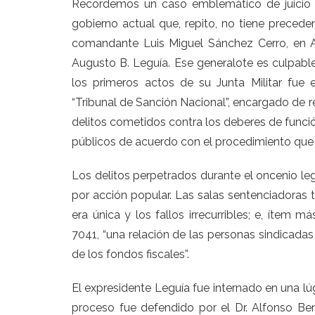
Recordemos un caso emblemático de juicio 
gobierno actual que, repito, no tiene preced
comandante Luis Miguel Sánchez Cerro, en A
Augusto B. Leguía. Ese generalote es culpable d
los primeros actos de su Junta Militar fue 
“Tribunal de Sanción Nacional”, encargado de re
delitos cometidos contra los deberes de funci
públicos de acuerdo con el procedimiento que 
Los delitos perpetrados durante el oncenio legu
por acción popular. Las salas sentenciadoras te
era única y los fallos irrecurribles; e, ítem m
7041, “una relación de las personas sindicada
de los fondos fiscales”.
El expresidente Leguía fue internado en una l
proceso fue defendido por el Dr. Alfonso Be