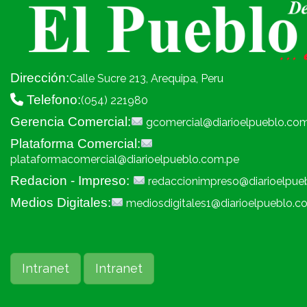
Dirección:
Calle Sucre 213, Arequipa, Peru
Telefono:
(054) 221980
Gerencia Comercial:
gcomercial@diarioelpueblo.co
Plataforma Comercial:
plataformacomercial@diarioelpueblo.com.pe
Redacion - Impreso:
redaccionimpreso@diarioelpue
Medios Digitales:
mediosdigitales1@diarioelpueblo.c
Intranet
Intranet