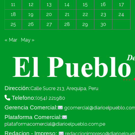
11
12
13
14
15
16
17
18
19
20
21
22
23
24
25
26
27
28
29
30
« Mar
May »
Dirección:
Calle Sucre 213, Arequipa, Peru
Telefono:
(054) 221980
Gerencia Comercial:
gcomercial@diarioelpueblo.co
Plataforma Comercial:
plataformacomercial@diarioelpueblo.com.pe
Redacion - Impreso:
redaccionimpreso@diarioelpue