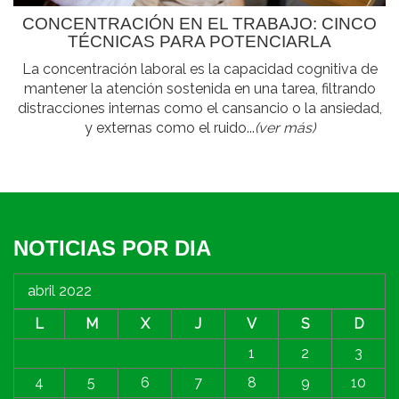
CONCENTRACIÓN EN EL TRABAJO: CINCO
TÉCNICAS PARA POTENCIARLA
La concentración laboral es la capacidad cognitiva de
mantener la atención sostenida en una tarea, filtrando
distracciones internas como el cansancio o la ansiedad,
y externas como el ruido...
(ver más)
NOTICIAS POR DIA
abril 2022
L
M
X
J
V
S
D
1
2
3
4
5
6
7
8
9
10