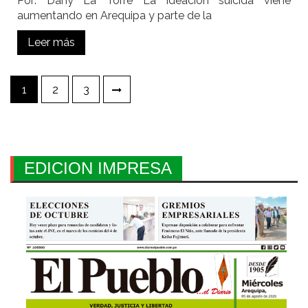
Por: Dany La Torre La ideación suicida viene
aumentando en Arequipa y parte de la
Leer más
Paginación
1
2
3
de
entradas
EDICION IMPRESA