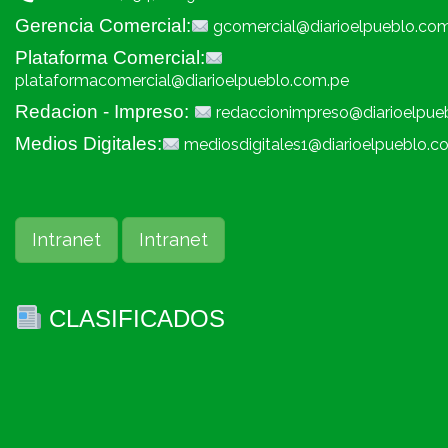
Gerencia Comercial:
gcomercial@diarioelpueblo.co
Plataforma Comercial:
plataformacomercial@diarioelpueblo.com.pe
Redacion - Impreso:
redaccionimpreso@diarioelpue
Medios Digitales:
mediosdigitales1@diarioelpueblo.c
Intranet
Intranet
CLASIFICADOS