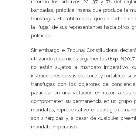
reformó los artículos 22, 37 y 76 del reg
bancadas, práctica insana que produce la mu
tránsfugas. El problema era que un partido co
la “fuga” de sus representantes hacia otros g
políticas.
Sin embargo, el Tribunal Constitucional declaró
utilizando polémicos argumentos (Exp. Nﹾ0006-2017-PI), entre ellos: (1) aludir que los parlamentarios
no están sujetos a mandato imperativo, cu
instrucciones de sus electores y fortalecer su 
tránsfugas con los objetores de concienci
participar en una votación en razón a sus con
comprometen su permanencia en un grupo parl
mandatos, representativo e ideológico, cuando
son sinérgicas y, a pesar de cualquier preemi
mandato imperativo.