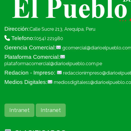
Dirección:
Calle Sucre 213, Arequipa, Peru
Telefono:
(054) 221980
Gerencia Comercial:
gcomercial@diarioelpueblo.co
Plataforma Comercial:
plataformacomercial@diarioelpueblo.com.pe
Redacion - Impreso:
redaccionimpreso@diarioelpue
Medios Digitales:
mediosdigitales1@diarioelpueblo.c
Intranet
Intranet