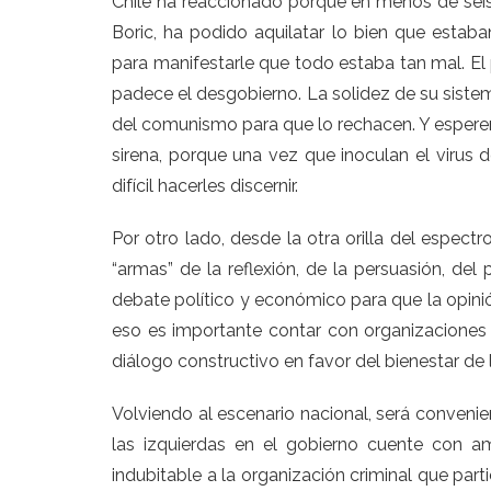
Chile ha reaccionado porque en menos de seis 
Boric, ha podido aquilatar lo bien que estab
para manifestarle que todo estaba tan mal. El
padece el desgobierno. La solidez de su sist
del comunismo para que lo rechacen. Y esper
sirena, porque una vez que inoculan el viru
difícil hacerles discernir.
Por otro lado, desde la otra orilla del espec
“armas” de la reflexión, de la persuasión, de
debate político y económico para que la opini
eso es importante contar con organizaciones 
diálogo constructivo en favor del bienestar de 
Volviendo al escenario nacional, será convenien
las izquierdas en el gobierno cuente con a
indubitable a la organización criminal que par