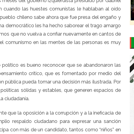
meses del gobierno izquierdista presidido por Gabriel
an cuando las huestes comunistas le hablaban al oído
 pueblo chileno sabe ahora que fue presa del engaño y
ema democrático les ha hecho saborear el trago amargo
emos que no vuelva a confiar nuevamente en cantos de
s del comunismo en las mentes de las personas es muy
tro político es bueno reconocer que se abandonaron las
l pensamiento crítico, que es fomentado por medio del
ón pública pueda tomar una decisión más ilustrada. Por
políticas sólidas y estables, que generen espacios de
la ciudadanía.
te que la oposición a la corrupción y a la ineficacia de
mplio respaldo ciudadano para expresar una sanción
ticipa con más de un candidato, tantos como “niños” en