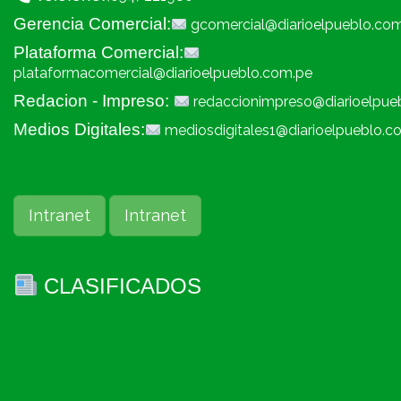
Gerencia Comercial:
gcomercial@diarioelpueblo.co
Plataforma Comercial:
plataformacomercial@diarioelpueblo.com.pe
Redacion - Impreso:
redaccionimpreso@diarioelpue
Medios Digitales:
mediosdigitales1@diarioelpueblo.c
Intranet
Intranet
CLASIFICADOS