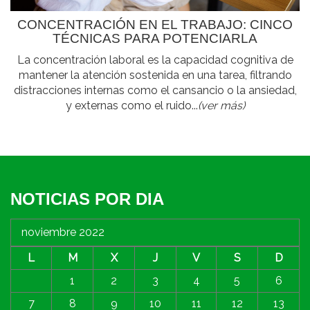
CONCENTRACIÓN EN EL TRABAJO: CINCO
TÉCNICAS PARA POTENCIARLA
La concentración laboral es la capacidad cognitiva de
mantener la atención sostenida en una tarea, filtrando
distracciones internas como el cansancio o la ansiedad,
y externas como el ruido...
(ver más)
NOTICIAS POR DIA
noviembre 2022
L
M
X
J
V
S
D
1
2
3
4
5
6
7
8
9
10
11
12
13