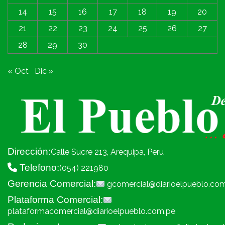
14
15
16
17
18
19
20
21
22
23
24
25
26
27
28
29
30
« Oct
Dic »
Dirección:
Calle Sucre 213, Arequipa, Peru
Telefono:
(054) 221980
Gerencia Comercial:
gcomercial@diarioelpueblo.co
Plataforma Comercial:
plataformacomercial@diarioelpueblo.com.pe