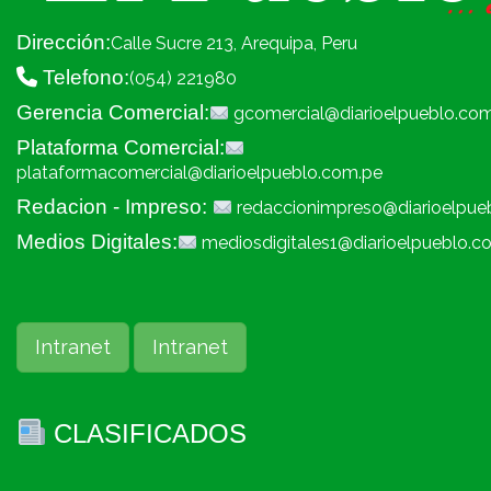
Dirección:
Calle Sucre 213, Arequipa, Peru
Telefono:
(054) 221980
Gerencia Comercial:
gcomercial@diarioelpueblo.co
Plataforma Comercial:
plataformacomercial@diarioelpueblo.com.pe
Redacion - Impreso:
redaccionimpreso@diarioelpue
Medios Digitales:
mediosdigitales1@diarioelpueblo.c
Intranet
Intranet
CLASIFICADOS