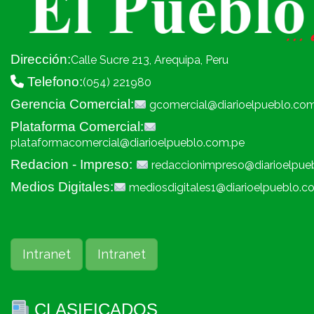
Dirección:
Calle Sucre 213, Arequipa, Peru
Telefono:
(054) 221980
Gerencia Comercial:
gcomercial@diarioelpueblo.co
Plataforma Comercial:
plataformacomercial@diarioelpueblo.com.pe
Redacion - Impreso:
redaccionimpreso@diarioelpue
Medios Digitales:
mediosdigitales1@diarioelpueblo.c
Intranet
Intranet
CLASIFICADOS