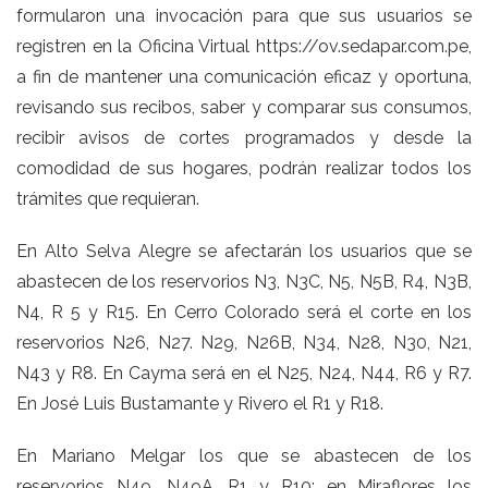
formularon una invocación para que sus usuarios se
registren en la Oficina Virtual https://ov.sedapar.com.pe,
a fin de mantener una comunicación eficaz y oportuna,
revisando sus recibos, saber y comparar sus consumos,
recibir avisos de cortes programados y desde la
comodidad de sus hogares, podrán realizar todos los
trámites que requieran.
En Alto Selva Alegre se afectarán los usuarios que se
abastecen de los reservorios N3, N3C, N5, N5B, R4, N3B,
N4, R 5 y R15. En Cerro Colorado será el corte en los
reservorios N26, N27. N29, N26B, N34, N28, N30, N21,
N43 y R8. En Cayma será en el N25, N24, N44, R6 y R7.
En José Luis Bustamante y Rivero el R1 y R18.
En Mariano Melgar los que se abastecen de los
reservorios N49, N49A, R1 y R10; en Miraflores los